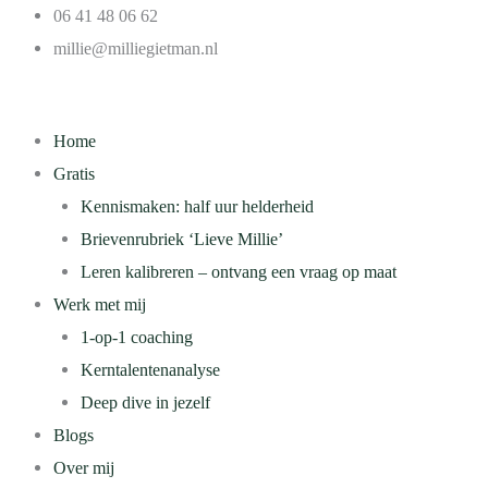
Ga
06 41 48 06 62
naar
millie@milliegietman.nl
de
inhoud
Home
Gratis
Kennismaken: half uur helderheid
Brievenrubriek ‘Lieve Millie’
Leren kalibreren – ontvang een vraag op maat
Werk met mij
1-op-1 coaching
Kerntalentenanalyse
Deep dive in jezelf
Blogs
Over mij